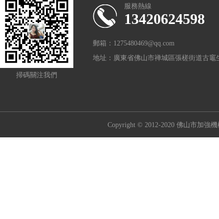
服務熱線
13420624598
郵箱：1275480469@qq.com
地址：廣東省佛山市禅城區張槎街道古竈生村
掃碼關注我們
Copyright © 2012-2020 佛山