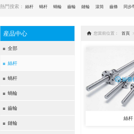
熱門搜索：
絲杆
蝸杆
蝸輪
齒輪
鏈輪
滾筒
齒條
同步
産品中心
您當前位置：
首頁
全部
絲杆
蝸杆
蝸輪
齒輪
絲杆
鏈輪