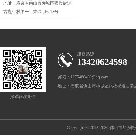
地址：廣東省佛山市禅城區張槎街道
古竈生村第一工業區C16-18号
服務熱線
13420624598
郵箱：1275480469@qq.com
地址：廣東省佛山市禅城區張槎街道古竈生村
掃碼關注我們
Copyright © 2012-2020 佛山