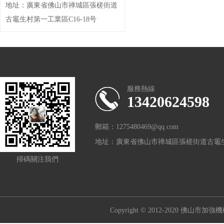
地址：廣東省佛山市禅城區張槎街道
古竈生村第一工業區C16-18号
服務熱線
13420624598
郵箱：1275480469@qq.com
地址：廣東省佛山市禅城區張槎街道古竈生村
掃碼關注我們
Copyright © 2012-2020 佛山