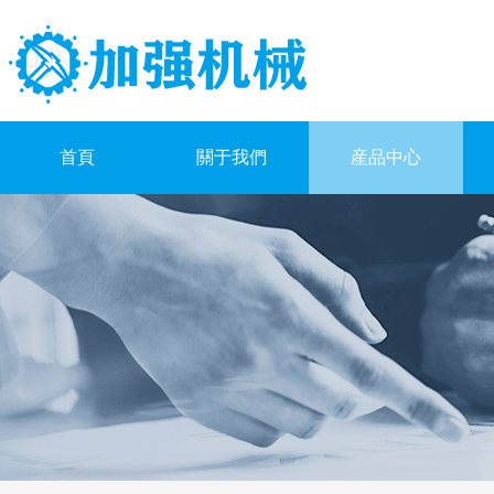
首頁
關于我們
産品中心