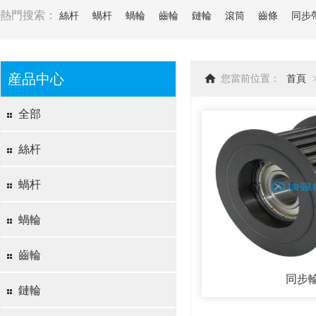
熱門搜索：
絲杆
蝸杆
蝸輪
齒輪
鏈輪
滾筒
齒條
同步
産品中心
您當前位置：
首頁
全部
絲杆
蝸杆
蝸輪
齒輪
同步
鏈輪