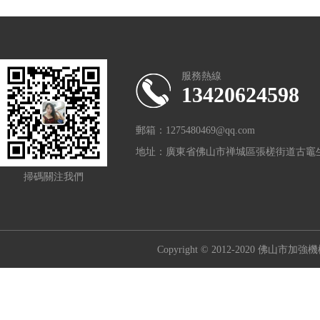
服務熱線
13420624598
郵箱：1275480469@qq.com
地址：廣東省佛山市禅城區張槎街道古竈生村
掃碼關注我們
Copyright © 2012-2020 佛山