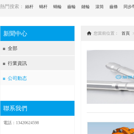
熱門搜索：
絲杆
蝸杆
蝸輪
齒輪
鏈輪
滾筒
齒條
同步
新聞中心
您當前位置：
首頁
全部
行業資訊
公司動态
聯系我們
電話：13420624598