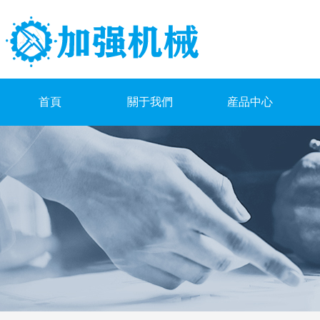
首頁
關于我們
産品中心