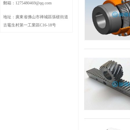
郵箱：1275480469@qq.com
地址：廣東省佛山市禅城區張槎街道
古竈生村第一工業區C16-18号