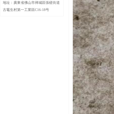
地址：廣東省佛山市禅城區張槎街道
古竈生村第一工業區C16-18号